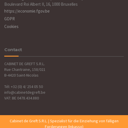
Boulevard Roi Albert II, 16, 1000 Bruxelles
https://economie.fgov.be
GDPR
Cookies
Contact
CABINET DE GREFT S.R.L.
Rue Chantraine, 158/021
B-4420 Saint-Nicolas
Tél: +32 (0) 4/ 254 05 50
info@cabinetdegreft.be
VAT: BE 0478.434.880
Cabinet de Greft S.R.L. | Spezialist für die Einziehung von fälligen
Forderungen (Inkasso)