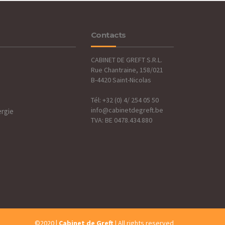
Contacts
CABINET DE GREFT S.R.L.
Rue Chantraine, 158/021
B-4420 Saint-Nicolas
Tél: +32 (0) 4/ 254 05 50
info@cabinetdegreft.be
ergie
TVA: BE 0478.434.880
©2020
| Cabinet de Greft
| All rights reserved